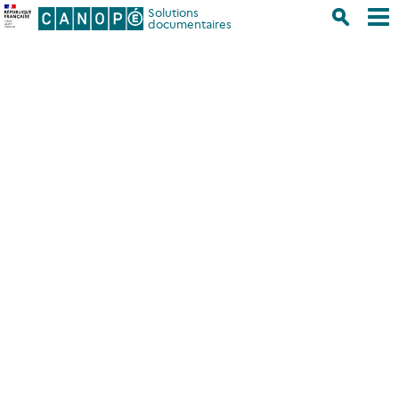
Solutions
documentaires
Accueil
/
Conditions générales de vente et d’utilisation
Conditions générales de vente
et d’utilisation
Date de dernière mise à jour : 28/06/2023
ARTICLE 1 – DISPOSITIONS
GENERALES
Le présent site destiné à la proposition d’offres de
solutions documentaires et contenus numériques associés
de Réseau Canopé, est édité par Réseau Canopé,
établissement public national à caractère administratif