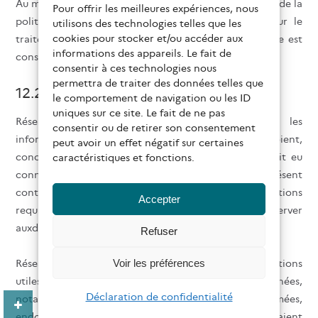
Au moment de la commande, l’Acquéreur est informé de la
Pour offrir les meilleures expériences, nous
politique de confidentialité de Réseau Canopé pour le
utilisons des technologies telles que les
cookies pour stocker et/ou accéder aux
traitement de ses données à caractère personnel. Elle est
informations des appareils. Le fait de
consultable en cliquant
sur ce lien.
consentir à ces technologies nous
permettra de traiter des données telles que
12.2.
le comportement de navigation ou les ID
uniques sur ce site. Le fait de ne pas
Réseau s’engage à garder confidentielles toutes les
consentir ou de retirer son consentement
informations de quelque nature qu’elles soient,
peut avoir un effet négatif sur certaines
concernant l’activité de l’Acquéreur, et dont il aurait eu
caractéristiques et fonctions.
connaissance à l’occasion de l’exécution du présent
contrat. Réseau Canopé prendra toutes dispositions
Accepter
requises auprès de son personnel afin de conserver
auxdites informations leur caractère confidentiel.
Refuser
Voir les préférences
Réseau Canopé s’engage à prendre toutes précautions
utiles afin de préserver la sécurité des données,
Déclaration de confidentialité
notamment d’empêcher qu’elles soient déformées,
endommagées ou que des tiers non autorisées y aient