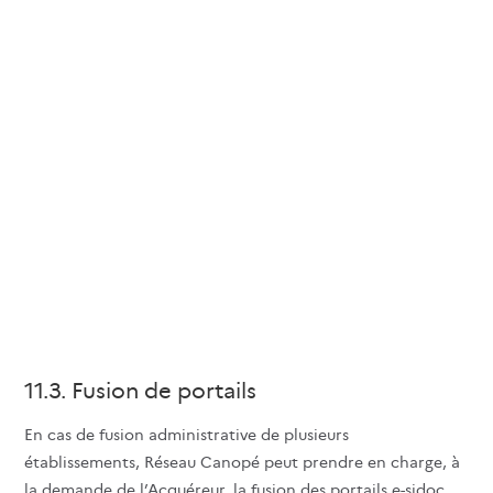
avant suppression définitive.
11.2. Migration de données catalogue
A la demande de l’Acquéreur lors d’un abonnement à une
solution documentaire nouvellement acquis, Réseau
Canopé peut effectuer la récupération des notices
bibliographiques, de données d’exemplaires
bibliographiques et des données d’emprunteurs d’un
catalogue appartenant à l’Acquéreur. Réseau Canopé
prend en charge la migration des données sous réserve
qu’il ait accès à ces données et que celles-ci soient
compatibles avec ses éditions.
11.3. Fusion de portails
En cas de fusion administrative de plusieurs
établissements, Réseau Canopé peut prendre en charge, à
la demande de l’Acquéreur, la fusion des portails e-sidoc.