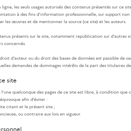
 ligne, les seuls usages autorisés des contenus présentés sur ce site
entation à des fins d’information professionnelle, sur support no
r les œuvres et de mentionner la source (ce site) et les auteurs.
tenus présents sur le site, notamment republication sur d’autres si
rs concernés.
oit d’auteur ou du droit des bases de données est passible de san
uelles demandes de dommages intérêts de la part des titulaires de 
ce site
 l’une quelconque des pages de ce site est libre, à condition que 
quivoque afin d’éviter :
te citant et le présent site ;
ncieuse, ou contraire aux lois en vigueur.
ersonnel