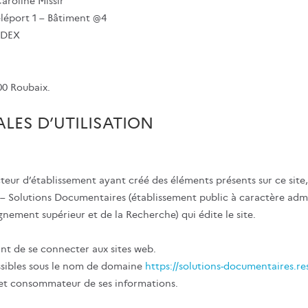
aroline Missir
éléport 1 – Bâtiment @4
EDEX
00 Roubaix.
LES D’UTILISATION
ecteur d’établissement ayant créé des éléments présents sur ce sit
– Solutions Documentaires (établissement public à caractère admin
ignement supérieur et de la Recherche
) qui édite le site.
ant de se connecter aux sites web.
essibles sous le nom de domaine
https://solutions-documentaires.re
te et consommateur de ses informations.