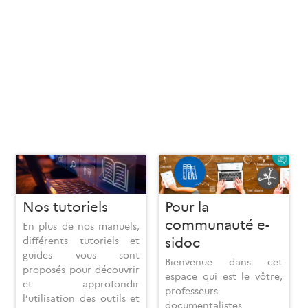
Réseau Canopé mobilise
Régulièrement mis à
son expertise
jour, nos manuels
d’opérateur de
utilisateur sont
formation pour aider
consultables sous deux
nos utilisateurs à
formes adaptées à vos
prendre en main nos
usages.
outils ou en approfondir
la maîtrise.
Nos tutoriels
Pour la
communauté e-
En plus de nos manuels,
sidoc
différents tutoriels et
guides vous sont
Bienvenue dans cet
proposés pour découvrir
espace qui est le vôtre,
et approfondir
professeurs
l’utilisation des outils et
documentalistes