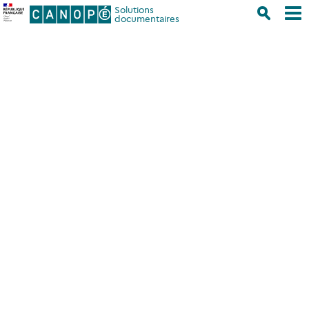
Solutions
documentaires
Accueil
/
Se former
Se former
Nos formations
Nos manuels