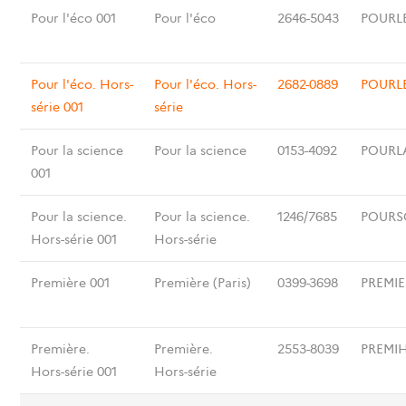
Pour l'éco 001
Pour l'éco
2646-5043
POURL
Pour l'éco. Hors-
Pour l'éco. Hors-
2682-0889
POURL
série 001
série
Pour la science
Pour la science
0153-4092
POURL
001
Pour la science.
Pour la science.
1246/7685
POURS
Hors-série 001
Hors-série
Première 001
Première (Paris)
0399-3698
PREMIE
Première.
Première.
2553-8039
PREMI
Hors-série 001
Hors-série