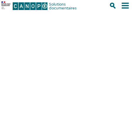
Solutions
documentaires
Accueil
/
Bibliothèque numérique
/
Liste des périodiques
dépouillés dans les Mémofiches de septembre 2021 à août 2022
Liste des périodiques
dépouillés dans les
Mémofiches de septembre
2021 à août 2022
A
B
C
D
E
F
G
H
I
J
K
L
M
N
O
P
Q
R
S
T
U
V
W
X
Y
Z
Les 16 nouveaux titres 2021-2022 sont en orange