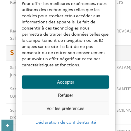
Revue EPS 001
EPS. Education
0245-8969
EPS
Pour offrir les meilleures expériences, nous
utilisons des technologies telles que les
physique et
cookies pour stocker et/ou accéder aux
sport (1976)
informations des appareils. Le fait de
consentir à ces technologies nous
Revue
Revue
1424/4748
REVSA
permettra de traiter des données telles que
Salamandre 001
Salamandre
le comportement de navigation ou les ID
uniques sur ce site. Le fait de ne pas
S
consentir ou de retirer son consentement
peut avoir un effet négatif sur certaines
caractéristiques et fonctions.
Salamandre
Salamandre
2297-5055
SALAM
junior 001
junior
Accepter
Santé & travail
Santé et travail
1161-6148
SANTE
Refuser
001
(Paris)
Voir les préférences
Science & vie
La Science et la
0036-8369
SCIENV
0001
vie (Paris)
Déclaration de confidentialité