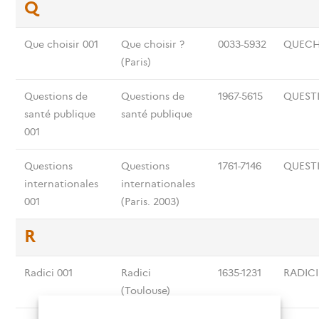
Q
Que choisir 001
Que choisir ?
0033-5932
QUECH
(Paris)
Questions de
Questions de
1967-5615
QUEST
santé publique
santé publique
001
Questions
Questions
1761-7146
QUEST
internationales
internationales
001
(Paris. 2003)
R
Radici 001
Radici
1635-1231
RADICI
(Toulouse)