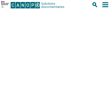
Solutions
documentaires
Accueil
/
Educ’ARTE
Educ’ARTE
Description
Cette ressource permet d’accéder en illimité à des
vidéos ARTE en intégralité ainsi qu’à des outils