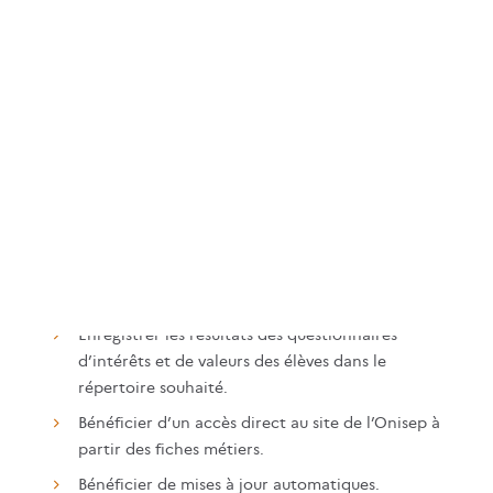
Questionnaires d’intérêts
en lien avec les
activités et les métiers.
Bénéfices
Accéder à cette source d’informations depuis e-
sidoc via une authentification unique.
Sauvegarder les résultats des questionnaires
d’Intérêts et de Valeurs.
Accompagner plus finement l’élève dans ses
choix d’orientation.
Enregistrer les résultats des questionnaires
d’intérêts et de valeurs des élèves dans le
répertoire souhaité.
Bénéficier d’un accès direct au site de l’Onisep à
partir des fiches métiers.
Bénéficier de mises à jour automatiques.