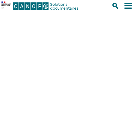
Solutions
documentaires
Accueil
/
GPO Lycée général et technologique
GPO Lycée général et
technologique
Description
Ce service associe le logiciel GPO (Guide Pour