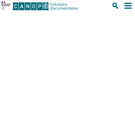
Solutions
documentaires
Accueil
/
Liste de la sélection complète Cafeyn Duo
Liste de la sélection complète
Cafeyn Duo
Nouveauté 2026
Titre inclus dans le référencement Mémofiches