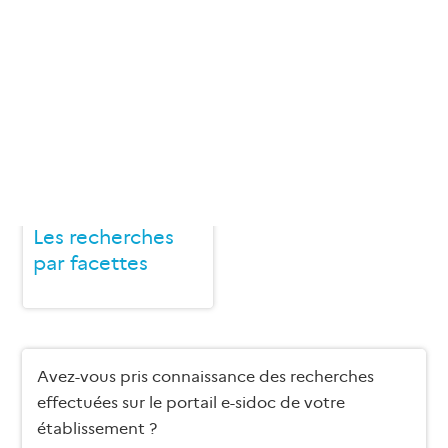
2020, année au cours de laquelle la version 2 du
portail a été éditée.
Les recherches
Le top 20 des
depuis le moteur
mots-clés
Les recherches
par facettes
Avez-vous pris connaissance des recherches
effectuées sur le portail e-sidoc de votre
établissement ?