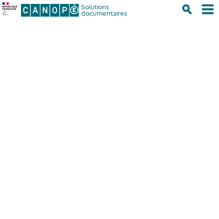
Solutions
documentaires
Accueil
/
Se former
/
Pour la communauté e-sidoc
/
Vos usages
dans les portails e-sidoc
/
Les recherches
Les recherches
Ces données analysent les méthodes de recherches
adoptées par les usagers des portails e-sidoc. Elles
sont présentées par année scolaire depuis l’année