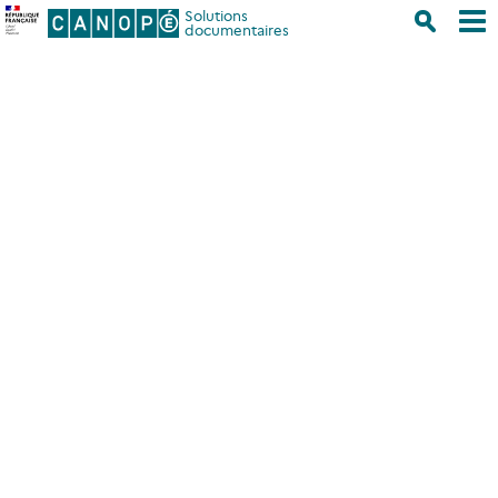
Solutions
documentaires
Accueil
/
Se former
/
Nos tutoriels
/
Des Dossiers pour aller plus
loin
/
Harmonisation de la base
/
Les fictions
Les fictions
Les fictions
Les Notices de Fictions sans Auteur
Objectif : identifier les notices de fictions,
dont le champ Auteurs n’est pas renseigné,
afin de le compléter. A – Pourquoi corriger ?
En principe : responsable de tout…