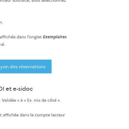
unteur souhaité, vous sélectionnez
n.
Exemplaires
 affichée dans l’onglet
né.
ayon des réservations
I et e-sidoc
 Validée » à « Ex. mis de côté ».
t affichée dans le compte lecteur