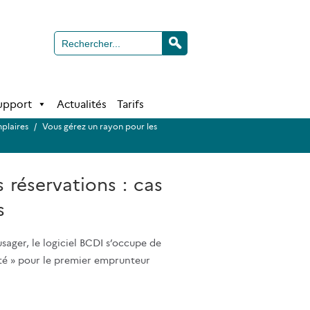
Support
Actualités
Tarifs
plaires
/
Vous gérez un rayon pour les
 réservations : cas
s
ger, le logiciel BCDI s’occupe de
ôté » pour le premier emprunteur