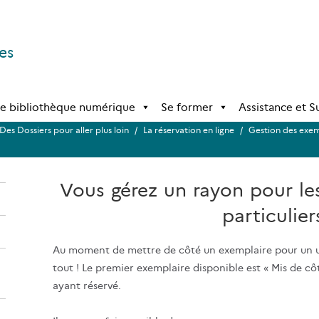
es
e bibliothèque numérique
Se former
Assistance et 
Des Dossiers pour aller plus loin
/
La réservation en ligne
/
Gestion des exem
Vous gérez un rayon pour les
particulier
Au moment de mettre de côté un exemplaire pour un usa
tout ! Le premier exemplaire disponible est « Mis de c
ayant réservé.