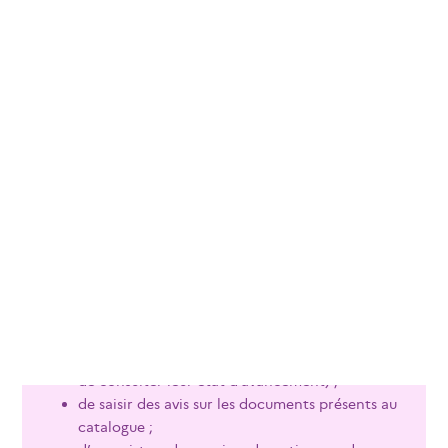
«
» ;
le champ
Compte
est renseigné à la valeur
Oui
un
Mot de passe
est mentionné.
Si l’une de ces deux conditions n’est pas remplie,
l’emprunteur n’est pas exporté vers e-sidoc via le
connecteur : il ne peut pas accéder à son compte Usager.
Sur le portail e-sidoc, le compte Usager permet :
de prendre connaissance de son historique de
prêt et de ses prêts en cours et/ou en retard ;
d’effectuer des demandes de réservation (puis
de consulter leur état d’avancement) ;
de saisir des avis sur les documents présents au
catalogue ;