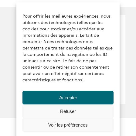
Pour offrir les meilleures expériences, nous
Suivez nous !
utilisons des technologies telles que les
cookies pour stocker et/ou accéder aux
Qui sommes-nous ?
informations des appareils. Le fait de
consentir à ces technologies nous
Conditions générales
permettra de traiter des données telles que
le comportement de navigation ou les ID
Contactez-nous
uniques sur ce site. Le fait de ne pas
consentir ou de retirer son consentement
Politique de protection
peut avoir un effet négatif sur certaines
caractéristiques et fonctions.
des données personnelles
Mentions légales
Politique de
Accepter
confidentialité
Refuser
Voir les préférences