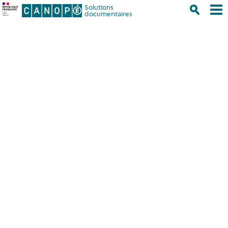
Solutions
documentaires
Accueil
/
Se former
/
Nos tutoriels
/
Des Dossiers pour aller plus
loin
/
La réservation en ligne
/
Préalables
/
La gestion des comptes
lecteurs dans BCDI
(sans interconnexion côté e-sidoc)
Rubriques
La gestion des comptes
lecteurs dans BCDI
(sans interconnexion côté e-
sidoc)