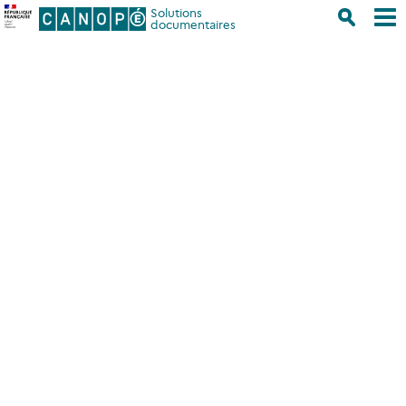
Solutions
documentaires
Accueil
/
Se former
/
Nos tutoriels
/
Le portail e-sidoc
/
Débuter
avec e-sidoc : le CMS
Débuter avec e-sidoc : le CMS
e-sidoc dispose d’une interface dédiée à
l’administration de votre portail et à la publication
de contenus (Back office) visibles pour les usagers