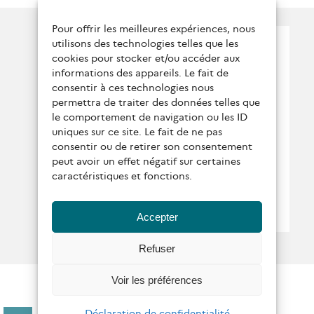
Pour offrir les meilleures expériences, nous
Suivez nous !
utilisons des technologies telles que les
cookies pour stocker et/ou accéder aux
Qui sommes-nous ?
informations des appareils. Le fait de
consentir à ces technologies nous
Conditions générales
permettra de traiter des données telles que
le comportement de navigation ou les ID
Contactez-nous
uniques sur ce site. Le fait de ne pas
consentir ou de retirer son consentement
Politique de protection
peut avoir un effet négatif sur certaines
caractéristiques et fonctions.
des données personnelles
Mentions légales
Politique de
Accepter
confidentialité
Refuser
Voir les préférences
Déclaration de confidentialité