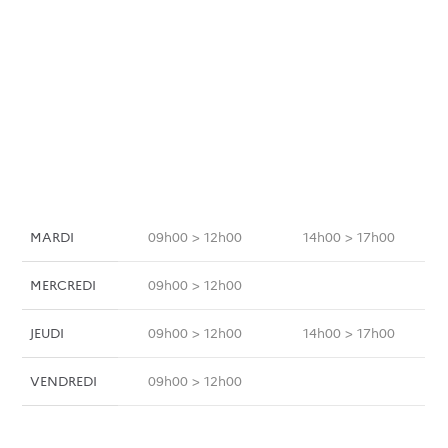
Françoise Merle
05 49 60 67 99
Contacter le support technique
LUNDI
09h00 > 12h00
MARDI
09h00 > 12h00
14h00 > 17h00
MERCREDI
09h00 > 12h00
JEUDI
09h00 > 12h00
14h00 > 17h00
VENDREDI
09h00 > 12h00