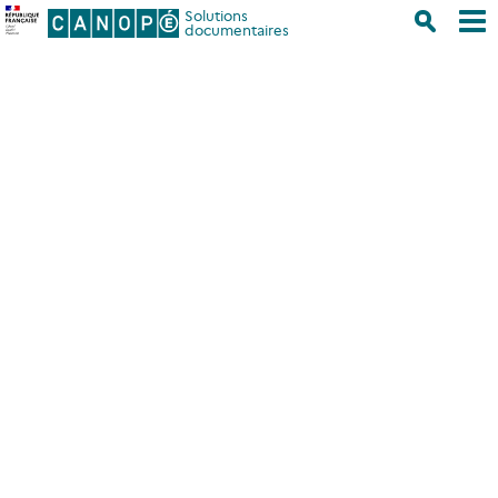
Solutions
documentaires
Accueil
/
Assistance et Support
/
Votre assistance de proximité
/
Académie de Rouen
Académie de Rouen
Académie de Rouen
Frédérique Béchade
Alain Guivarc’h
Denis Vergnaud
Sylvie Delarue
Nicolas Laurendeau